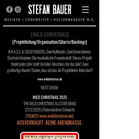
STEFAN BAUER
MUSIKER | SONGWRITER | KULTURMANAGER M.A.
[WILD CHRISTMAS]
[Projektleitung/Organisation/Gitarre/Backings]
K.R.A.S.S. & SOULFINGERS. Zwei Kultbands. Zwei Generationen.
Doch ein Gedanke: Die musikalische Freundschaft. Dieses Projekt
findet jedes Jahr statt! Ein toller Abschluss für das Jahr! Zwei
großartige Bands! Danke, dass ich das als Projektleiter leiten darf!
www.wildchristmas.de
N
EXT SHOW:
WILD CHRISTMAS 2025
THE WILD CHRISTMAS ALLSTAR BAND
23.12.2025
| Rohrmeisterei Schwerte
[
TICKETS www.wildchristmas.de
]
AUSVERKAUFT. KEINE ABENDKASSE.