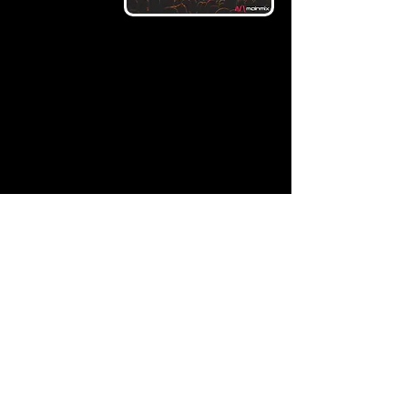
Vereint in der Musik, werden sie die größte Band bilden, welche in
Schwerte je auf einer gemeinsamen Bühne gestanden hat.
Verbunden durch ihre langjährige Freundschaft und die Sprache
des Pop und Soul, werden die beiden Schwerter Bands das größte