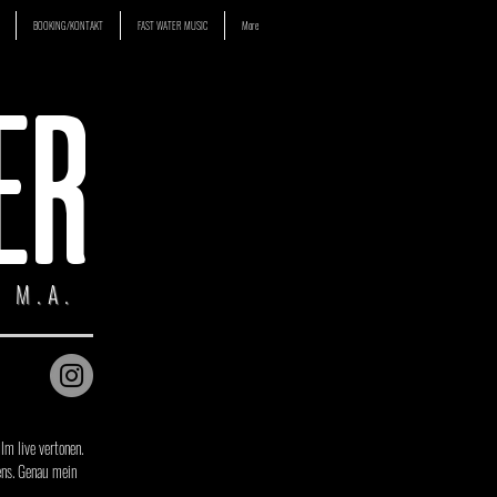
BOOKING/KONTAKT
FAST WATER MUSIC
More
ER
 M.A.
lm live vertonen.
ens. Genau mein