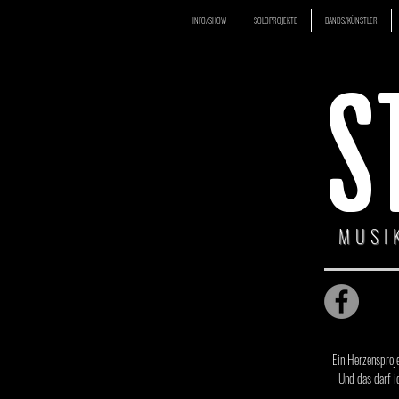
INFO/SHOW
SOLOPROJEKTE
BANDS/KÜNSTLER
S
MUSI
Ein Herzensproje
Und das darf i