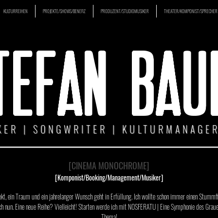
KULTURREIHEN
PROJEKTE/SHOWS/BENEFIZ
PRODUZENT/STUDIOMUSIKER
THEATER/KOMPONIST/SPRECHER
TEFAN BAU
KER | SONGWRITER | KULTURMANAGER
[CINEMA MONOCHROME]
[Komponist/Booking/Management/Musiker]
kt, ein Traum und ein jahrelanger Wunsch geht in Erfüllung. Ich wollte schon immer einen Stummfi
ch nun. Eine neue Reihe? Vielleicht! Starten werde ich mit NOSFERATU | Eine Symphonie des Grau
Thema!