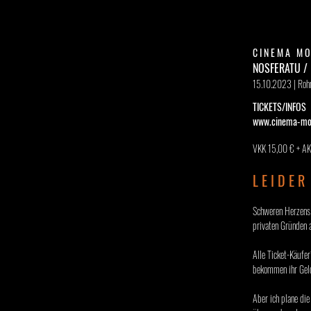
C I N E M A M O 
NOSFERATU /
15.10.2023 | Rohr
TICKETS/INFOS
www.cinema-mo
VKK 15,00 € + AK
L E I D E R
Schweren Herzens
privaten Gründen 
Alle Ticket-Käufe
bekommen ihr Gel
Aber ich plane di