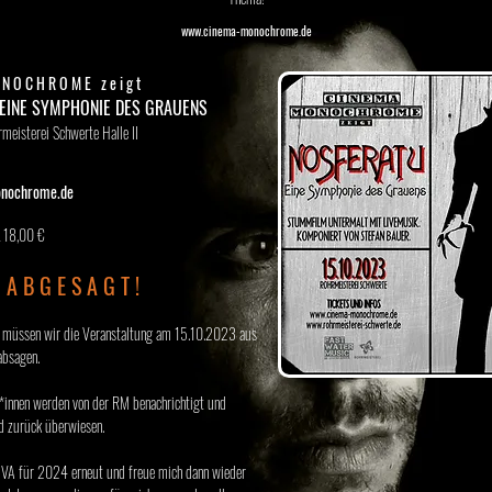
www.cinema-monochrome.de
N O C H R O M E z e i g t
 EINE SYMPHONIE DES GRAUENS
meisterei Schwerte Halle II
nochrome.de
 18,00 €
 A B G E S A G T !
 müssen wir die Veranstaltung am 15.10.2023 aus
absagen.
r*innen werden von der RM benachrichtigt und
d zurück überwiesen.
e VA für 2024 erneut und freue mich dann wieder