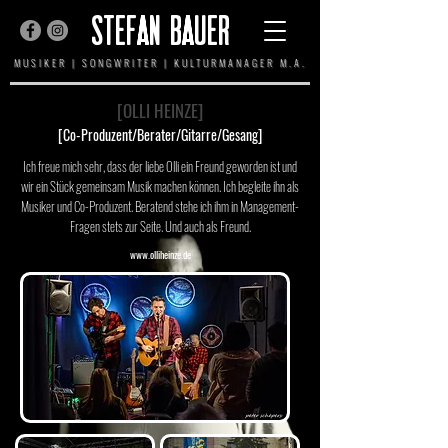
STEFAN BAUER
MUSIKER | SONGWRITER | KULTURMANAGER M.A.
[OLLI HEINZE]
[Co-Produzent/Berater/Gitarre/Gesang]
Ich freue mich sehr, dass der liebe Olli ein Freund geworden ist und
wir ein Stück gemeinsam Musik machen können. Ich begleite ihn als
Musiker und Co-Produzent. Beratend stehe ich ihm in Management-
Fragen stets zur Seite. Und auch als Freund.
www.olliheinze.de