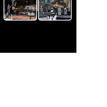
„Ende offen“ ist das Ergebnis des Projektes OLLI HEINZE + BAND.
Es ist faszinierend Olli Heinze mit Stefan Bauer und Daniel Schlep
zusammen zu erleben. Diese ansteckende Energie, die auf der
Bühne entsteht, haben die Musiker und Co-Produzenten Stefan
Bauer und Dennis Koehne auf der brandneuen CD eingefangen.
[Auszug aus der Website]
IMPRESSUM
|
DATENSCHUTZRICHTLINE