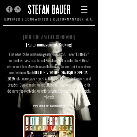
STEFAN BAUER
MUSIKER | SONGWRITER | KULTURMANAGER M.A.
[KULTUR AM BECKENRAND]
[Kulturmanagement/Booking]
Eine neue Reihe in meinem geliebten Elsebad. Dieser "Dritte Ort"
verdient es, dass man ihn mit Kunst und Kultur unterstützt. Diese
ehrenamtlichen Menschen sind toll und ich liebe es, mit ihnen Ideen
zu entwickeln. Nach
KULTUR VOR DER (HAUS)TÜR SPECIAL
2025
folgt nun etwas Neues. Artistik und Livemusik. Umsonst und
draußen.
Danke an die Kulturstiftung der Sparkasse Schwerte für
die immer so wertvolle Kulturförderung. Ohne euch wäre das nicht
möglich.
www.kultur-am-beckenrand.de