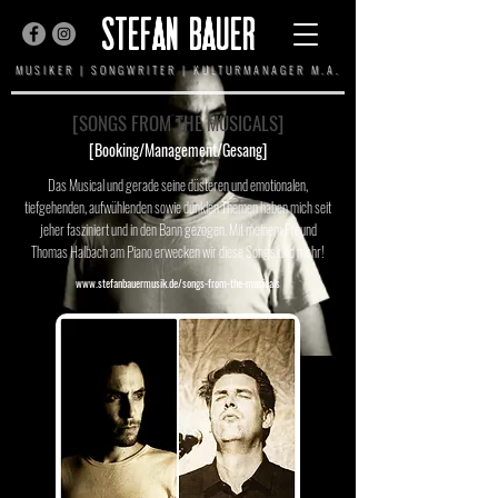
STEFAN BAUER
MUSIKER | SONGWRITER | KULTURMANAGER M.A.
[SONGS FROM THE MUSICALS]
[Booking/Management/Gesang]
Das Musical und gerade seine düsteren und emotionalen,
tiefgehenden, aufwühlenden sowie dunklen Themen haben mich seit
jeher fasziniert und in den Bann gezogen. Mit meinem Freund
Thomas Halbach am Piano erwecken wir diese Songs und mehr!
www.stefanbauermusik.de/songs-from-the-musicals