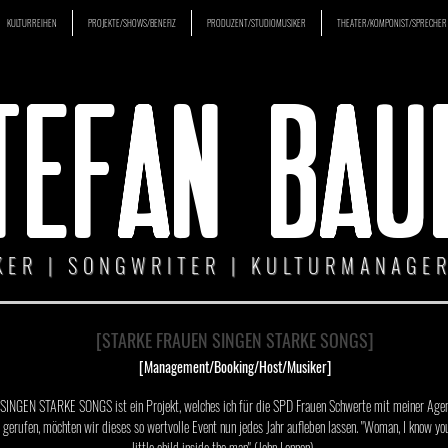
KULTURREIHEN
PROJEKTE/SHOWS/BENEFIZ
PRODUZENT/STUDIOMUSIKER
THEATER/KOMPONIST/SPRECHER
TEFAN BAU
KER | SONGWRITER | KULTURMANAGER
[STARKE FRAUEN SINGEN STARKE SONGS]
[Management/Booking/Host/Musiker]
NGEN STARKE SONGS ist ein Projekt, welches ich für die SPD Frauen Schwerte mit meiner Agentu
gerufen, möchten wir dieses so wertvolle Event nun jedes Jahr aufleben lassen. "Woman, I know yo
little child inside the man" (John Lennon).