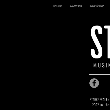
INFO/SHOW
SOLOPROJEKTE
BANDS/KÜNSTLER
S
MUSI
STARKE FRAUEN SI
2022 ins Leben 