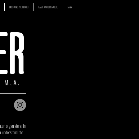
BOOKING/KONTAKT
FAST WATER MUSIC
More
ER
 M.A.
r organisiere. In
u understand the