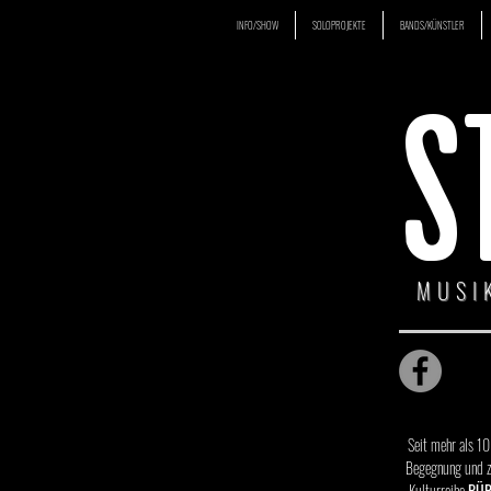
INFO/SHOW
SOLOPROJEKTE
BANDS/KÜNSTLER
S
MUSI
Seit mehr als 10
Begegnung und zu
Kulturreihe
BÜR