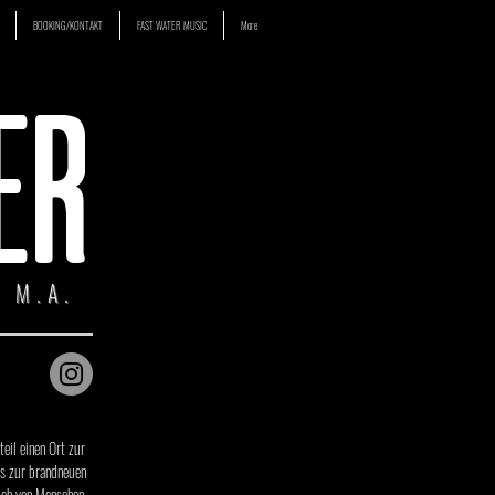
BOOKING/KONTAKT
FAST WATER MUSIC
More
ER
 M.A.
eil einen Ort zur
s zur brandneuen
auch von Menschen