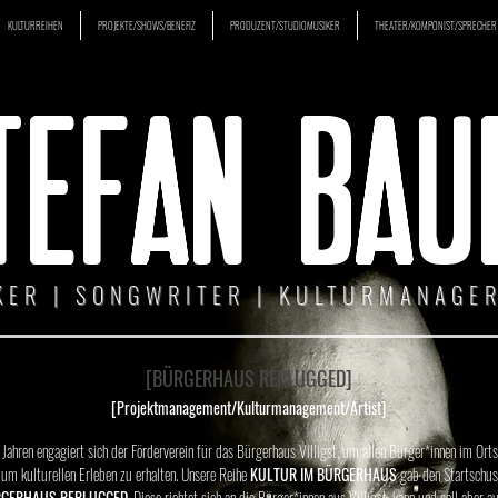
KULTURREIHEN
PROJEKTE/SHOWS/BENEFIZ
PRODUZENT/STUDIOMUSIKER
THEATER/KOMPONIST/SPRECHER
TEFAN BAU
KER | SONGWRITER | KULTURMANAGER
[BÜRGERHAUS REPLUGGED]
[Projektmanagement/Kulturmanagement/Artist]
 Jahren engagiert sich der Förderverein für das Bürgerhaus Villigst, um allen Bürger*innen im Ortst
m kulturellen Erleben zu erhalten. Unsere Reihe
KULTUR IM BÜRGERHAUS
gab den Startschus
GERHAUS REPLUGGED
. Diese richtet sich an die Bürger*innen aus Villigst, kann und soll aber 