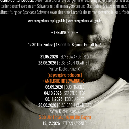
tteilen besucht werden, um Schwerte mit all seinen Vororten und Stadtteilen näher zusammen zu 
ulturstiftung der Sparkasse Schwerte sowie den Kreis Unna für die immer so wertvolle Kulturförd
www.buergerhaus-replugged.de
|
www.buergerhaus-villigst.de
+ TERMINE 2026 +
17:30 Uhr Einlass | 18:00 Uhr Beginn | Eintritt frei!
31.05.2026
| EDY EDWARDS TRIO
28.06.2026
| ELSE-BACH-QUARTETT
"Kaffee. Kuchen. Klassik."
[abgesagt/verschoben!]
+ AMTLICHE HITZEWARNUNG +
06.09.2026
| DUO FRAGILE
04.10.2026
| STADTLICHTER
08.11.2026
| EDDIE ARNDT
28.06.2026
| ELSE-BACH-QUARTETT
"Kaffee. Kuchen. Klassik."
15:30 Uhr Einlass | 16:00 Uhr Beginn
13.12.2026
| STEFAN KÄSSNER