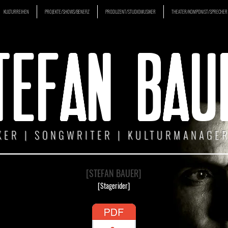
KULTURREIHEN
PROJEKTE/SHOWS/BENEFIZ
PRODUZENT/STUDIOMUSIKER
THEATER/KOMPONIST/SPRECHER
TEFAN BAU
KER | SONGWRITER | KULTURMANAGER
[STEFAN BAUER]
[Stagerider]