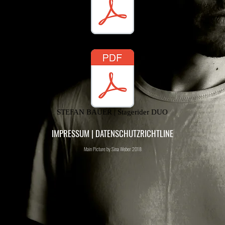
STEFAN BAUER | Stagerider SOLO
STEFAN BAUER | Stagerider DUO
IMPRESSUM
|
DATENSCHUTZRICHTLINE
Main Picture by Sina Weber 2018