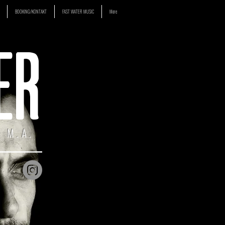
BOOKING/KONTAKT
FAST WATER MUSIC
More
ER
 M.A.