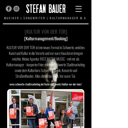
STEFAN BAUER
MUSIKER | SONGWRITER | KULTURMANAGER M.A.
[KULTUR VOR DER TÜR]
[Kulturmanagement/Booking]
KULTUR VOR DER TÜR ist ein neues Format in Schwerte, welches
Kunst und Kultur in die Vororte und vor eure Haustüren bringen
möchte. Meine Agentur FAST WATER MUSIC - mit mir als
Kulturmanager - kooperiert hier mit dem Schwerte Stadtmarketing
sowie dem Kulturbüro Schwerte. Musik, Konzerte und
Straßentheater. Alles direkt bei euch. Vor eurer Tür.
www.schwerte-stadtmarketing.de/feste-und-events/kultur-vor-der-tuer/