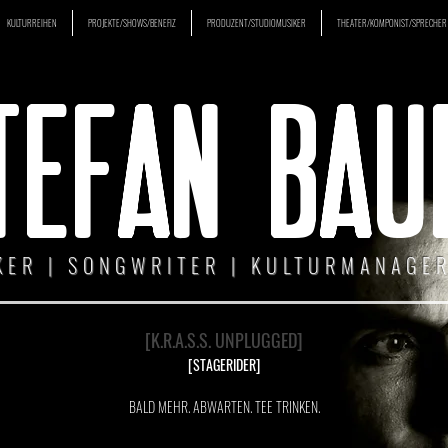
KULTURREIHEN
PROJEKTE/SHOWS/BENEFIZ
PRODUZENT/STUDIOMUSIKER
THEATER/KOMPONIST/SPRECHER
TEFAN BAU
KER | SONGWRITER | KULTURMANAGER
[K.R.A.S.S. UNPLUGGED]
[STAGERIDER]
BALD MEHR. ABWARTEN. TEE TRINKEN.