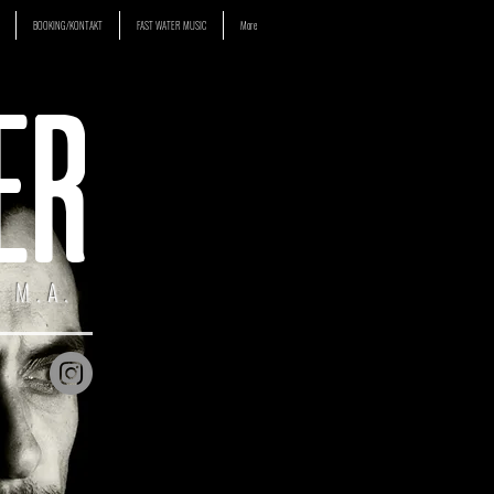
BOOKING/KONTAKT
FAST WATER MUSIC
More
ER
 M.A.