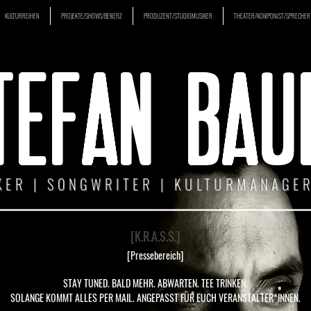
KULTURREIHEN
PROJEKTE/SHOWS/BENEFIZ
PRODUZENT/STUDIOMUSIKER
THEATER/KOMPONIST/SPRECHER
TEFAN BAU
KER | SONGWRITER | KULTURMANAGER
[K.R.A.S.S.]
[Pressebereich]
STAY TUNED. BALD MEHR. ABWARTEN. TEE TRINKEN.
SOLANGE KOMMT ALLES PER MAIL. ANGEPASST FÜR EUCH VERANSTALTER*INNEN.